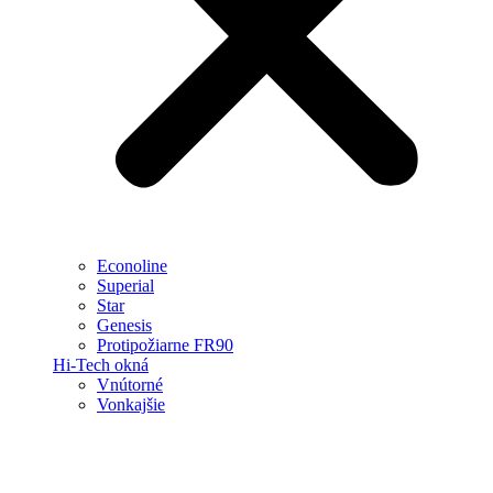
Econoline
Superial
Star
Genesis
Protipožiarne FR90
Hi-Tech okná
Vnútorné
Vonkajšie