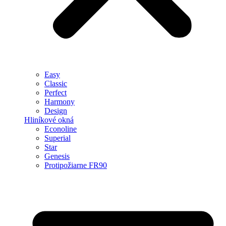
Easy
Classic
Perfect
Harmony
Design
Hliníkové okná
Econoline
Superial
Star
Genesis
Protipožiarne FR90