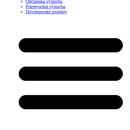
Občianska výstavba
Priemyselná výstavba
Developerské projekty